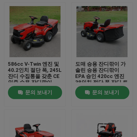
586cc V-Twin 엔진 및
도매 승용 잔디깎이 가
40.2인치 절단 폭, 245L
솔린 승용 잔디깎이
잔디 수집통을 갖춘 CE
EPA 승인 420cc 엔진
인증 승용 잔디깎이
38인치 절단 폭 잔디 트
랙터 OEM 지원
문의 보내기
문의 보내기
집
제품
비디오