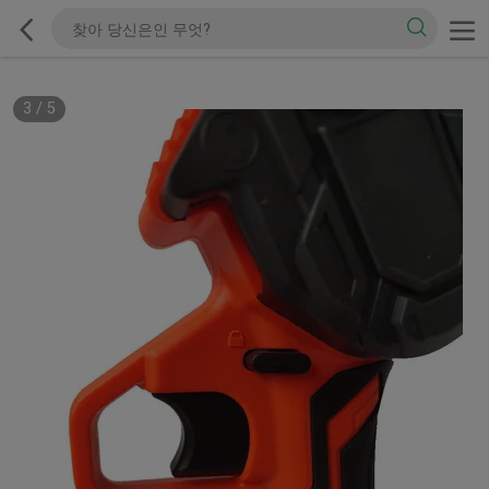
3
/
5