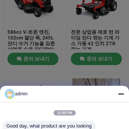
우리 에 관한 것
586cc V-트윈 엔진,
전문 상업용 제로 턴 라
공장 표시
102cm 절단 폭, 245L
이딩 잔디 깎는 기계 가
잔디 수거 기능을 갖춘
스 가동 42 인치 ZTR
상업용 승용 잔디깎이
깎는 기계
저희와 연락
문의 보내기
문의 보내기
인용 을 요청 하십시오
휘발유 동력톱
admin
포켓용 작은 동력톱
12:50 PM
전기 동력톱
Good day, what product are you looking 