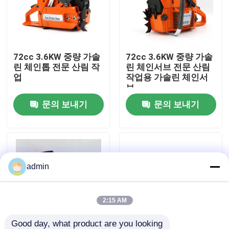
우리 에 관한 것
72cc 3.6KW 중량 가솔
72cc 3.6KW 중량 가솔
공장 표시
린 체인톱 전문 산림 작
린 체인서브 전문 산림
업
작업용 가솔린 체인서
브
저희와 연락
문의 보내기
문의 보내기
인용 을 요청 하십시오
휘발유 동력톱
admin
포켓용 작은 동력톱
2:15 AM
전기 동력톱
Good day, what product are you looking 