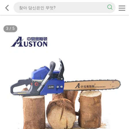
3
/
5