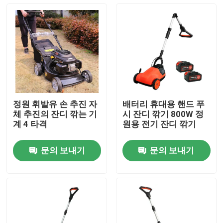
정원 휘발유 손 추진 자
배터리 휴대용 핸드 푸
체 추진의 잔디 깎는 기
시 잔디 깎기 800W 정
계 4 타격
원용 전기 잔디 깎기
문의 보내기
문의 보내기
집
제품
비디오