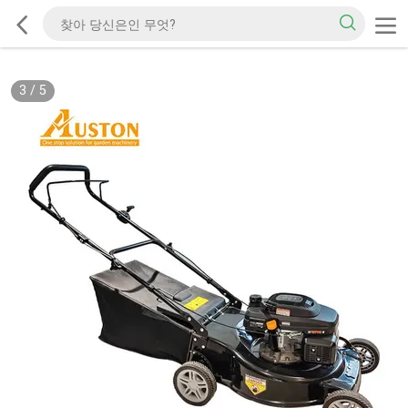
3
/
5