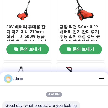
우리 에 관한 것
20V 배터리 휴대용 잔
공장 직전 5.0Ah 리??
공장 표시
디 깎기 미니 210mm
배터리 전기 잔디 깎기
절단 너비 500W 등급
수동 밀어 조정 절단 높
전력 휴대용 잔디 깎기
이 21v 전압 정원 깎기
저희와 연락
판매
문의 보내기
문의 보내기
인용 을 요청 하십시오
휘발유 동력톱
admin
포켓용 작은 동력톱
4:08 PM
전기 동력톱
Good day, what product are you looking 