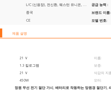
L/C (신용장), 전신환, 웨스턴 유니온, 머니그램
공급 능력 :
중국
브랜드 이름:
CE
모델 번호:
제품 설명
21 Ｖ
이름:
1.3 킬로그램
보증:
21 Ｖ
삭감의 지름
450W
모터:
정원 무선 전기 절단 가시
,
배터리로 작동하는 망원경 절단기
,