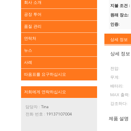
회사 소개
지불 조건 :
공장 투어
원래 장소:
인증:
품질 관리
연락처
상세 정보
뉴스
상세 정보
사례
전압:
따옴표를 요구하십시오
무게:
배터리:
저희에게 연락하십시오
MAX 출력:
강조하다:
담당자 :
Tina
전화 번호 :
19137107004
제품 설명