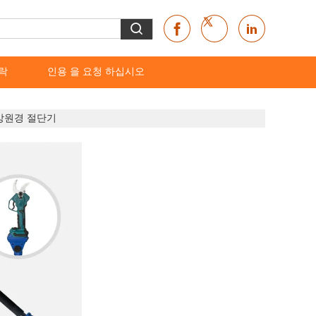
락
인용 을 요청 하십시오
 망원경 절단기