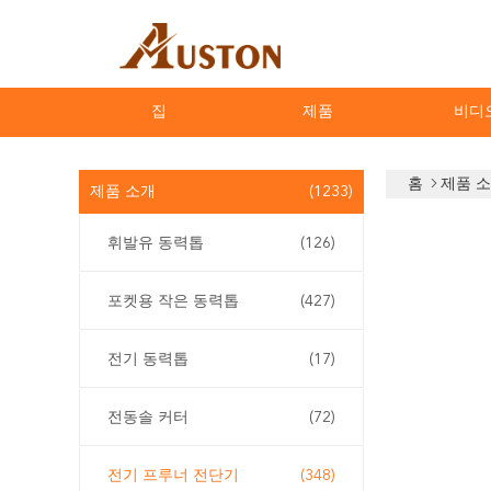
집
제품
비디
홈
제품 
제품 소개
(1233)
휘발유 동력톱
(126)
포켓용 작은 동력톱
(427)
전기 동력톱
(17)
전동솔 커터
(72)
전기 프루너 전단기
(348)