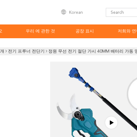
Korean
오
우리 에 관한 것
공장 표시
저희와 연
소개
전기 프루너 전단기
정원 무선 전기 절단 가시 40MM 배터리 가동