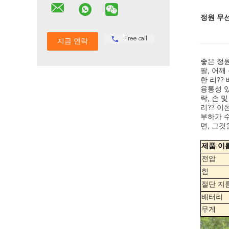
정원 무선
Free call
좋은 정원
팔, 어깨
한 리??
융통성 있
락, 손
리?? 이온
부하가 수
면, 그것
제품 이
전압
힘
절단 지
배터리
무게