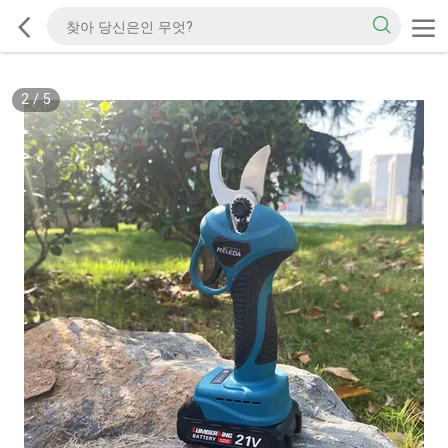
3
/
5