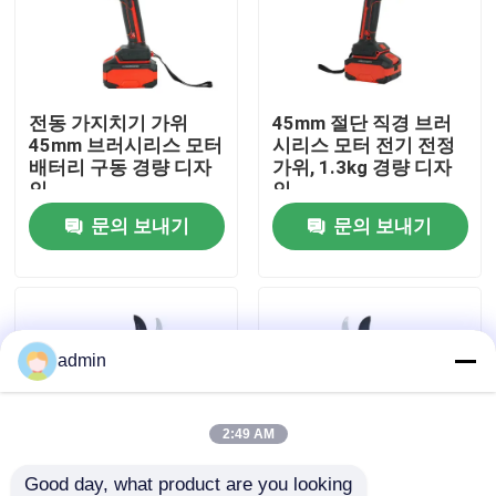
우리 에 관한 것
전동 가지치기 가위
45mm 절단 직경 브러
공장 표시
45mm 브러시리스 모터
시리스 모터 전기 전정
배터리 구동 경량 디자
가위, 1.3kg 경량 디자
인
인
저희와 연락
문의 보내기
문의 보내기
인용 을 요청 하십시오
휘발유 동력톱
admin
포켓용 작은 동력톱
2:49 AM
전기 동력톱
Good day, what product are you looking 