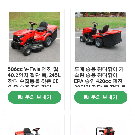
586cc V-Twin 엔진 및
도매 승용 잔디깎이 가
40.2인치 절단 폭, 245L
솔린 승용 잔디깎이
잔디 수집통을 갖춘 CE
EPA 승인 420cc 엔진
인증 승용 잔디깎이
38인치 절단 폭 잔디 트
랙터 OEM 지원
집
문의 보내기
문의 보내기
제품
비디오