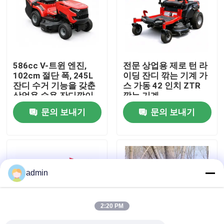
우리 에 관한 것
공장 표시
586cc V-트윈 엔진,
전문 상업용 제로 턴 라
102cm 절단 폭, 245L
이딩 잔디 깎는 기계 가
잔디 수거 기능을 갖춘
스 가동 42 인치 ZTR
저희와 연락
상업용 승용 잔디깎이
깎는 기계
문의 보내기
문의 보내기
인용 을 요청 하십시오
휘발유 동력톱
admin
포켓용 작은 동력톱
2:20 PM
전기 동력톱