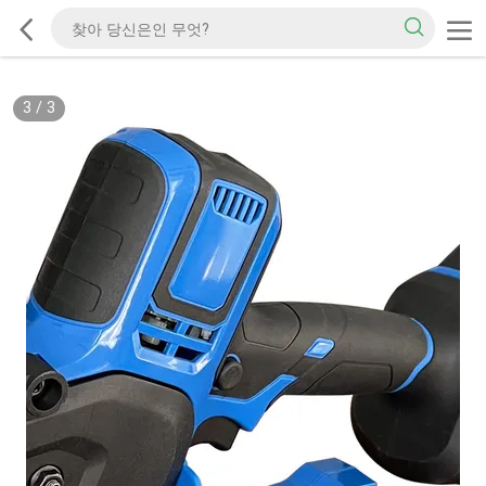
3
/
3