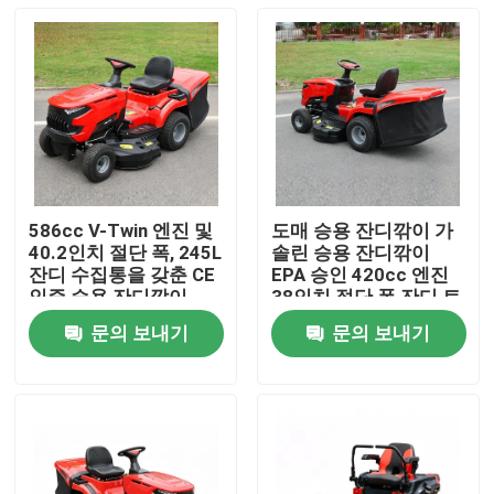
586cc V-Twin 엔진 및
도매 승용 잔디깎이 가
40.2인치 절단 폭, 245L
솔린 승용 잔디깎이
잔디 수집통을 갖춘 CE
EPA 승인 420cc 엔진
인증 승용 잔디깎이
38인치 절단 폭 잔디 트
랙터 OEM 지원
문의 보내기
문의 보내기
집
제품
비디오