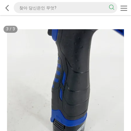
3
/
3