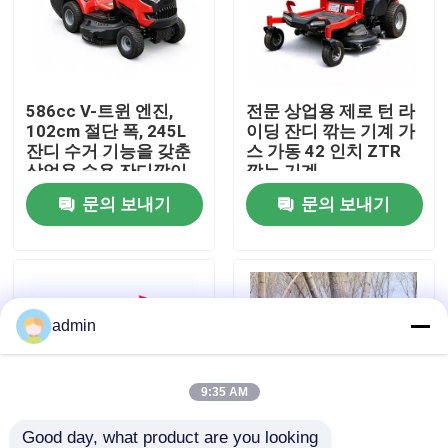
우리 에 관한 것
586cc V-트윈 엔진,
전문 상업용 제로 턴 라
공장 표시
102cm 절단 폭, 245L
이딩 잔디 깎는 기계 가
잔디 수거 기능을 갖춘
스 가동 42 인치 ZTR
상업용 승용 잔디깎이
깎는 기계
저희와 연락
문의 보내기
문의 보내기
인용 을 요청 하십시오
휘발유 동력톱
admin
포켓용 작은 동력톱
9:35 AM
전기 동력톱
Good day, what product are you looking 