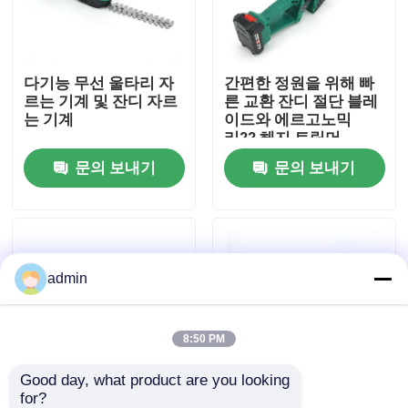
우리 에 관한 것
다기능 무선 울타리 자
간편한 정원을 위해 빠
르는 기계 및 잔디 자르
른 교환 잔디 절단 블레
공장 표시
는 기계
이드와 에르고노믹
리?? 헤지 트림머
문의 보내기
문의 보내기
저희와 연락
인용 을 요청 하십시오
admin
휘발유 동력톱
포켓용 작은 동력톱
8:50 PM
Good day, what product are you looking 
전기 동력톱
for?
내구성 있는 리?? 배터
정밀 절단용 교환 가능