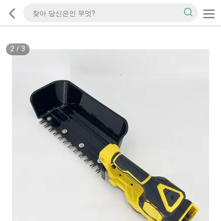
3
/
3