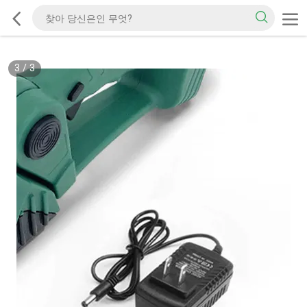
3
/
3