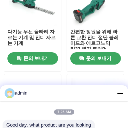
우리 에 관한 것
다기능 무선 울타리 자
간편한 정원을 위해 빠
공장 표시
르는 기계 및 잔디 자르
른 교환 잔디 절단 블레
는 기계
이드와 에르고노믹
리?? 헤지 트림머
저희와 연락
문의 보내기
문의 보내기
인용 을 요청 하십시오
휘발유 동력톱
admin
포켓용 작은 동력톱
7:26 AM
전기 동력톱
Good day, what product are you looking 