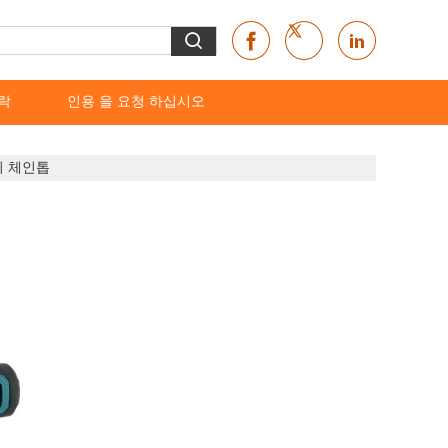
락
인용 을 요청 하십시오
기 체인톱