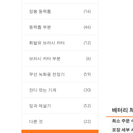
장봉 동력톱
(16)
동력톱 부분
(46)
휘발유 브러시 커터
(12)
브러시 커터 부분
(6)
무선 녹화용 전정기
(59)
잔디 깎는 기계
(30)
잎과 제설기
(52)
배터리 
최소 주문 수
다른 것
(22)
포장 세부 사