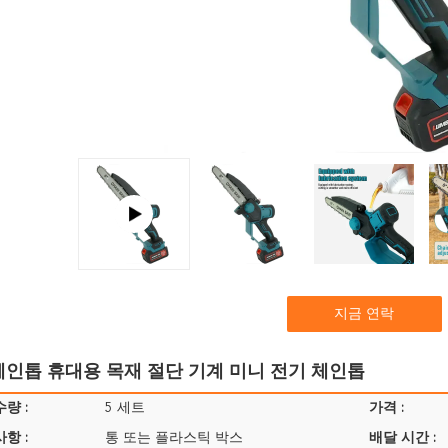
지금 연락
체인톱 휴대용 목재 절단 기계 미니 전기 체인톱
량 :
5 세트
가격 :
항 :
통 또는 플라스틱 박스
배달 시간 :