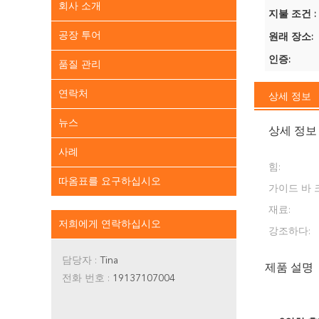
회사 소개
지불 조건 :
공장 투어
원래 장소:
인증:
품질 관리
연락처
상세 정보
뉴스
상세 정보
사례
힘:
따옴표를 요구하십시오
가이드 바 
재료:
저희에게 연락하십시오
강조하다:
담당자 :
Tina
제품 설명
전화 번호 :
19137107004