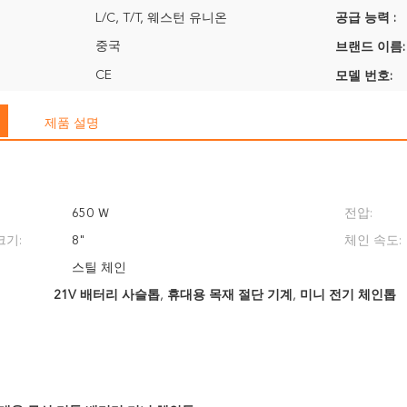
L/C, T/T, 웨스턴 유니온
공급 능력 :
중국
브랜드 이름:
CE
모델 번호:
제품 설명
650 Ｗ
전압:
크기:
8"
체인 속도:
스틸 체인
21V 배터리 사슬톱
,
휴대용 목재 절단 기계
,
미니 전기 체인톱