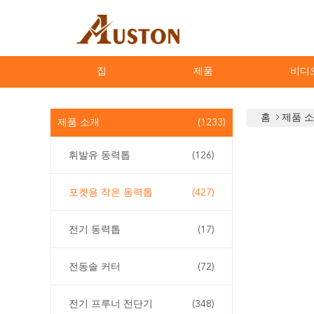
집
제품
비디
홈
제품 
제품 소개
(1233)
휘발유 동력톱
(126)
포켓용 작은 동력톱
(427)
전기 동력톱
(17)
전동솔 커터
(72)
전기 프루너 전단기
(348)