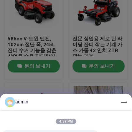
우리 에 관한 것
공장 표시
586cc V-트윈 엔진,
전문 상업용 제로 턴 라
102cm 절단 폭, 245L
이딩 잔디 깎는 기계 가
잔디 수거 기능을 갖춘
스 가동 42 인치 ZTR
저희와 연락
상업용 승용 잔디깎이
깎는 기계
문의 보내기
문의 보내기
인용 을 요청 하십시오
휘발유 동력톱
admin
포켓용 작은 동력톱
4:37 PM
전기 동력톱