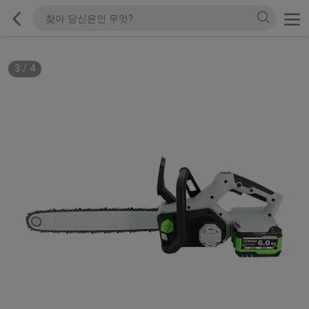
3
/
4