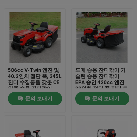
586cc V-Twin 엔진 및
도매 승용 잔디깎이 가
40.2인치 절단 폭, 245L
솔린 승용 잔디깎이
잔디 수집통을 갖춘 CE
EPA 승인 420cc 엔진
인증 승용 잔디깎이
38인치 절단 폭 잔디 트
랙터 OEM 지원
집
문의 보내기
문의 보내기
제품
비디오