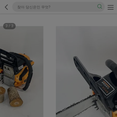
3
/
3