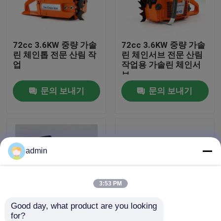
우리 에 관한 것
72cc 3.6KW 중량 가솔
72cc 3.6KW 중량 가솔
린 체인톱 전문 산림 작
린 체인서브 전문 산림
공장 표시
업
작업용 가솔린 체인서
브
문의 보내기
문의 보내기
저희와 연락
인용 을 요청 하십시오
admin
휘발유 동력톱
포켓용 작은 동력톱
3:53 PM
Good day, what product are you looking 
전기 동력톱
for?
5800 가솔린 사이
중국 가솔린 가동 사